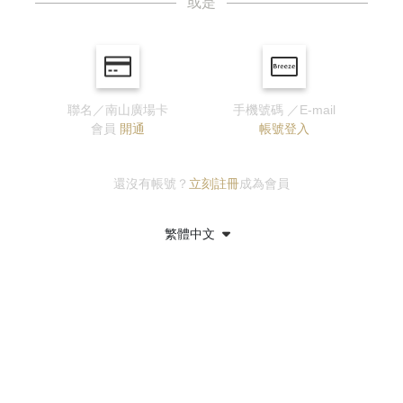
或是
聯名／南山廣場卡
手機號碼 ／E-mail
會員
開通
帳號登入
還沒有帳號？
立刻註冊
成為會員
繁體中文